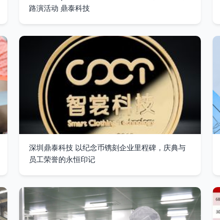
路演活动 鼎泰科技
深圳鼎泰科技 以纪念币镌刻企业里程碑，庆典与
员工荣誉的永恒印记