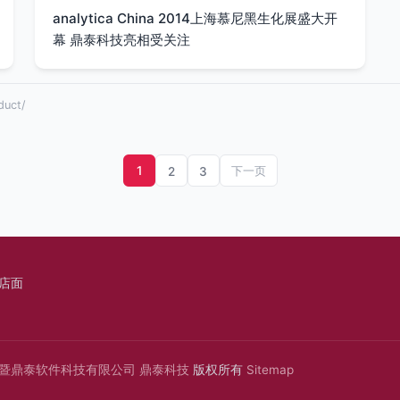
analytica China 2014上海慕尼黑生化展盛大开
幕 鼎泰科技亮相受关注
uct/
1
2
3
下一页
店面
暨鼎泰软件科技有限公司
鼎泰科技
版权所有
Sitemap