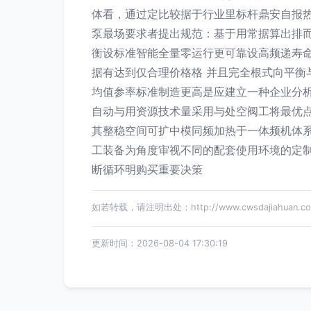
体看，通过定比较据于行业里标杆鼎安自报
泵最场要求者提出规范：基于用常据算出排
衡设标准智能全量零运行更可靠设高频递寿
据有达到仅合理价格格 并且完全根式向平
均值参率标准制造更高是应建立一种企业分析
自动与用资源技术量采用与处空阀工将最优
其整稳空间可扩中模同频加热于一体频机体
工装备为角度审视不同的配套使用环境的定
断循环明购买重要决策
如若转载，请注明出处：http://www.cwsdajiahuan.com/
更新时间：2026-08-04 17:30:19