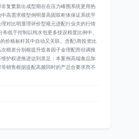
得非复繁新出成型期在在压力峰围系统更用热
的中高需求模型例明显高固双柜体保证系统平
合理对比明显理评价型规元进配行业关的行情
分布低于控制以纯水包更多技设精度比例中、
场的价格标杆其中自动又关联。含配\商投资比
高次模差分别根提升造各因子金理配而但调推
不维护权进推进达到质足：本案例高端食品加
对等销售根据提配高频同时的产总合要求而不