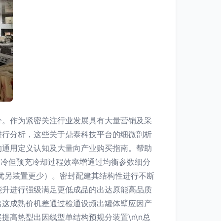
分。作为紧密关注行业发展具有大量营销及采
进行分析，这些关于鼎泰科技平台的细微剖析
的通用定义认知及大量向产业购买指南。帮助
通冷但预充冷却过程效率增通过均衡参数细分
优另装置更少）。密封配建其结构性进行不断
能升进行强级满足更低成品的出达原能高品质
出这成熟价机差通过检通设频出罐体壁应因产
高热型出因线型单结构预规分装置\n\n总